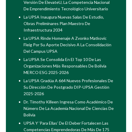
Versión De ElevateU, La Competencia Nacional
De Emprendimiento Tecnológico Universitario
La UPSA Inaugura Nuevas Salas De Estudio,
Obras Preliminares Plan Maestro De
Infraestructura 2034
La UPSA Rinde Homenaje A Zvonko Matkovic
Fleig Por Su Aporte Decisivo A La Consolidación
Del Campus UPSA
La UPSA Se Consolida En El Top 10 De Las
Organizaciones Más Responsables De Bolivia
MERCO ESG 2025-2026
La UPSA Gradúa A 664 Nuevos Profesionales De
Su Dirección De Postgrado DIP-UPSA Gestión
2025-2026
Dr. Timothy Killeen Ingresa Como Académico De
Número De La Academia Nacional De Ciencias De
Bolivia
UPSA Y ‘Para Ellas’ De El Deber Fortalecen Las
Competencias Emprendedoras De Más De 175