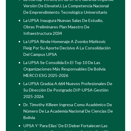
Versión De ElevateU, La Competencia Nacional
De Emprendimiento Tecnológico Universitario
La UPSA Inaugura Nuevas Salas De Estudio,
Obras Preliminares Plan Maestro De
Infraestructura 2034
La UPSA Rinde Homenaje A Zvonko Matkovic
Fleig Por Su Aporte Decisivo A La Consolidación
Del Campus UPSA
La UPSA Se Consolida En El Top 10 De Las
Organizaciones Más Responsables De Bolivia
MERCO ESG 2025-2026
La UPSA Gradúa A 664 Nuevos Profesionales De
Su Dirección De Postgrado DIP-UPSA Gestión
2025-2026
Dr. Timothy Killeen Ingresa Como Académico De
Número De La Academia Nacional De Ciencias De
Bolivia
UPSA Y ‘Para Ellas’ De El Deber Fortalecen Las