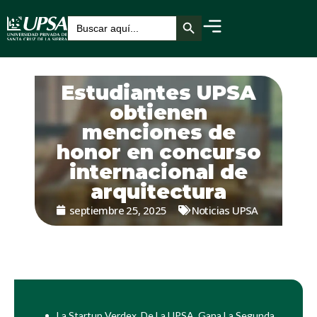
Botón de búsqueda
Buscar:
Estudiantes UPSA
obtienen
menciones de
honor en concurso
internacional de
arquitectura
septiembre 25, 2025
Noticias UPSA
La Startup Verdex, De La UPSA, Gana La Segunda