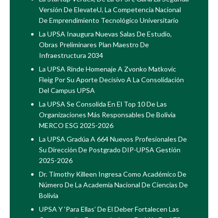
Versión De ElevateU, La Competencia Nacional
De Emprendimiento Tecnológico Universitario
La UPSA Inaugura Nuevas Salas De Estudio,
Obras Preliminares Plan Maestro De
Infraestructura 2034
La UPSA Rinde Homenaje A Zvonko Matkovic
Fleig Por Su Aporte Decisivo A La Consolidación
Del Campus UPSA
La UPSA Se Consolida En El Top 10 De Las
Organizaciones Más Responsables De Bolivia
MERCO ESG 2025-2026
La UPSA Gradúa A 664 Nuevos Profesionales De
Su Dirección De Postgrado DIP-UPSA Gestión
2025-2026
Dr. Timothy Killeen Ingresa Como Académico De
Número De La Academia Nacional De Ciencias De
Bolivia
UPSA Y ‘Para Ellas’ De El Deber Fortalecen Las