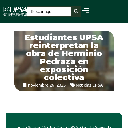
Botón de búsqueda
Buscar:
Estudiantes UPSA
reinterpretan la
obra de Herminio
Pedraza en
exposición
colectiva
noviembre 26, 2025
Noticias UPSA
La Startup Verdex, De La UPSA, Gana La Segunda