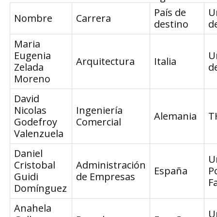
País de
U
Nombre
Carrera
destino
d
Maria
Eugenia
U
Arquitectura
Italia
Zelada
d
Moreno
David
Nicolas
Ingeniería
Alemania
T
Godefroy
Comercial
Valenzuela
Daniel
U
Cristobal
Administración
España
P
Guidi
de Empresas
F
Domínguez
Anahela
U