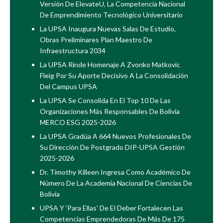
Versión De ElevateU, La Competencia Nacional
De Emprendimiento Tecnológico Universitario
La UPSA Inaugura Nuevas Salas De Estudio,
Obras Preliminares Plan Maestro De
Infraestructura 2034
La UPSA Rinde Homenaje A Zvonko Matkovic
Fleig Por Su Aporte Decisivo A La Consolidación
Del Campus UPSA
La UPSA Se Consolida En El Top 10 De Las
Organizaciones Más Responsables De Bolivia
MERCO ESG 2025-2026
La UPSA Gradúa A 664 Nuevos Profesionales De
Su Dirección De Postgrado DIP-UPSA Gestión
2025-2026
Dr. Timothy Killeen Ingresa Como Académico De
Número De La Academia Nacional De Ciencias De
Bolivia
UPSA Y ‘Para Ellas’ De El Deber Fortalecen Las
Competencias Emprendedoras De Más De 175