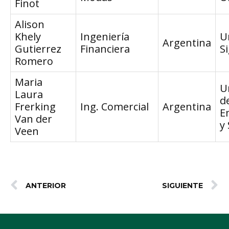
Finot
Alison
Khely
Ingeniería
U
Argentina
Gutierrez
Financiera
Si
Romero
Maria
U
Laura
d
Frerking
Ing. Comercial
Argentina
E
Van der
y 
Veen
ANTERIOR
SIGUIENTE