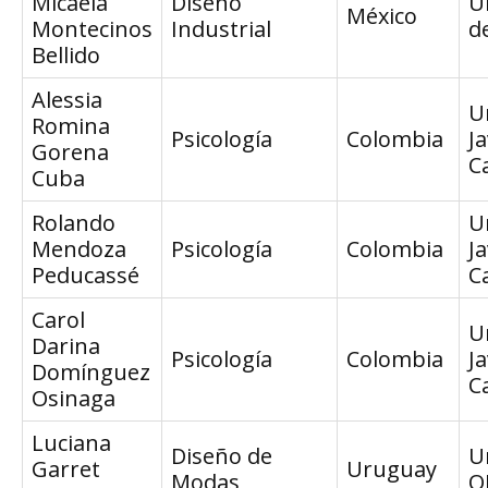
Micaela
Diseño
U
México
Montecinos
Industrial
d
Bellido
Alessia
U
Romina
Psicología
Colombia
J
Gorena
Ca
Cuba
Rolando
U
Mendoza
Psicología
Colombia
J
Peducassé
Ca
Carol
U
Darina
Psicología
Colombia
J
Domínguez
Ca
Osinaga
Luciana
Diseño de
U
Garret
Uruguay
Modas
O