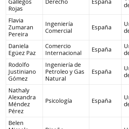
Gallegos
Derecho
España
d
Rojas
Flavia
Ingeniería
U
Zumaran
España
Comercial
d
Pereira
Daniela
Comercio
U
España
Egüez Paz
Internacional
d
Rodolfo
Ingeniería de
U
Justiniano
Petroleo y Gas
España
d
Gómez
Natural
Nathaly
Alexandra
U
Psicología
España
Méndez
d
Pérez
Belen