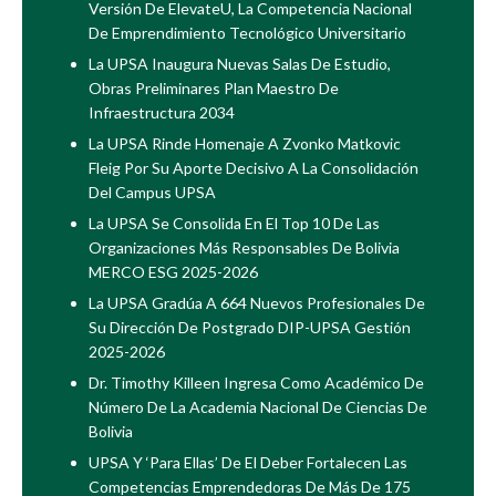
Versión De ElevateU, La Competencia Nacional
De Emprendimiento Tecnológico Universitario
La UPSA Inaugura Nuevas Salas De Estudio,
Obras Preliminares Plan Maestro De
Infraestructura 2034
La UPSA Rinde Homenaje A Zvonko Matkovic
Fleig Por Su Aporte Decisivo A La Consolidación
Del Campus UPSA
La UPSA Se Consolida En El Top 10 De Las
Organizaciones Más Responsables De Bolivia
MERCO ESG 2025-2026
La UPSA Gradúa A 664 Nuevos Profesionales De
Su Dirección De Postgrado DIP-UPSA Gestión
2025-2026
Dr. Timothy Killeen Ingresa Como Académico De
Número De La Academia Nacional De Ciencias De
Bolivia
UPSA Y ‘Para Ellas’ De El Deber Fortalecen Las
Competencias Emprendedoras De Más De 175