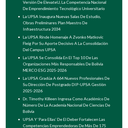
Versión De ElevateU, La Competencia Nacional
De Emprendimiento Tecnológico Universitario
La UPSA Inaugura Nuevas Salas De Estudio,
Obras Preliminares Plan Maestro De
Infraestructura 2034
La UPSA Rinde Homenaje A Zvonko Matkovic
Fleig Por Su Aporte Decisivo A La Consolidación
Del Campus UPSA
La UPSA Se Consolida En El Top 10 De Las
Organizaciones Más Responsables De Bolivia
MERCO ESG 2025-2026
La UPSA Gradúa A 664 Nuevos Profesionales De
Su Dirección De Postgrado DIP-UPSA Gestión
2025-2026
Dr. Timothy Killeen Ingresa Como Académico De
Número De La Academia Nacional De Ciencias De
Bolivia
UPSA Y ‘Para Ellas’ De El Deber Fortalecen Las
Competencias Emprendedoras De Más De 175