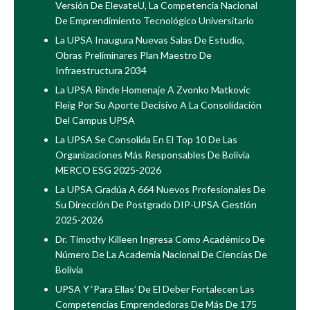
Versión De ElevateU, La Competencia Nacional
De Emprendimiento Tecnológico Universitario
La UPSA Inaugura Nuevas Salas De Estudio,
Obras Preliminares Plan Maestro De
Infraestructura 2034
La UPSA Rinde Homenaje A Zvonko Matkovic
Fleig Por Su Aporte Decisivo A La Consolidación
Del Campus UPSA
La UPSA Se Consolida En El Top 10 De Las
Organizaciones Más Responsables De Bolivia
MERCO ESG 2025-2026
La UPSA Gradúa A 664 Nuevos Profesionales De
Su Dirección De Postgrado DIP-UPSA Gestión
2025-2026
Dr. Timothy Killeen Ingresa Como Académico De
Número De La Academia Nacional De Ciencias De
Bolivia
UPSA Y ‘Para Ellas’ De El Deber Fortalecen Las
Competencias Emprendedoras De Más De 175