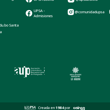
UPSA -
@comunidadupsa
Admisiones
du.bo Santa
ia
Creada en
1984
por