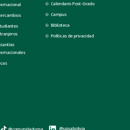
Calendario Post-Grado
ternacional
Campus
tercambios
Biblioteca
tudiantes
tranjeros
Políticas de privacidad
santías
ternacionales
ecas
@upsabolivia
@comunidadupsa