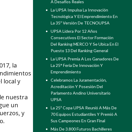
A Desafíos Reales
La UPSA Impulsa La Innovación
Tecnológica Y El Emprendimiento En
La 35ª Versión De TECNOUPSA
UPSA Lidera Por 12 Años
Consecutivos El Sector Formación
Del Ranking MERCO Y Se Ubica En El
Puesto 13 Del Ranking General
La UPSA Premia A Los Ganadores De
17, la
La 25° Feria De Innovación Y
endimientos
Emprendimiento
 local y
Celebramos La Juramentación,
Acreditación Y Posesión Del
Parlamento Andino Universitario
de nuestra
UPSA
igue un
La 25ª Copa UPSA Reunió A Más De
uerzos, y
70 Equipos Estudiantiles Y Premió A
o.
Sus Campeones En Gran Final
Más De 3.800 Futuros Bachilleres