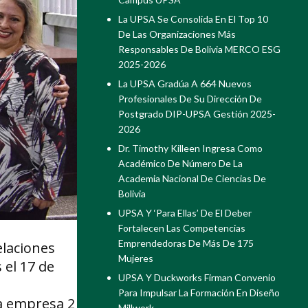
La UPSA Se Consolida En El Top 10
De Las Organizaciones Más
Responsables De Bolivia MERCO ESG
2025-2026
La UPSA Gradúa A 664 Nuevos
Profesionales De Su Dirección De
Postgrado DIP-UPSA Gestión 2025-
2026
Dr. Timothy Killeen Ingresa Como
Académico De Número De La
Academia Nacional De Ciencias De
Bolivia
UPSA Y ‘Para Ellas’ De El Deber
Fortalecen Las Competencias
Emprendedoras De Más De 175
laciones
Mujeres
 el 17 de
UPSA Y Duckworks Firman Convenio
Para Impulsar La Formación En Diseño
a empresa 2
Millwork