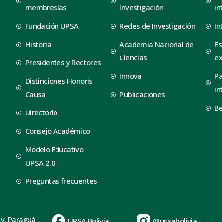
membresías
Investigación
in
Fundación UPSA
Redes de Investigación
In
Historia
Academia Nacional de
Es
Ciencias
ex
Presidentes y Rectores
Innova
Pa
Distinciones Honoris
in
Causa
Publicaciones
B
Directorio
Consejo Académico
Modelo Educativo
UPSA 2.0
Preguntas frecuentes
Av. Paraguá
UPSA Bolivia
@upsabolivia