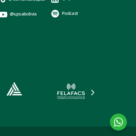
Podcast
@upsabolivia