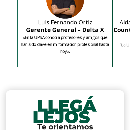
Luis Fernando Ortiz
Ald
Gerente General – Delta X
Count
«En la UPSA conocí a profesores y amigos que
han sido clave en mi formación profesional hasta
“La U
hoy».
Te orientamos