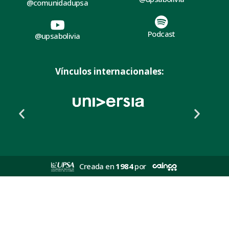
@comunidadupsa
Podcast
@upsabolivia
Vínculos internacionales:
Creada en
1984
por