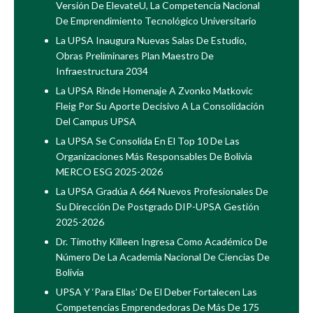
Versión De ElevateU, La Competencia Nacional
De Emprendimiento Tecnológico Universitario
La UPSA Inaugura Nuevas Salas De Estudio,
Obras Preliminares Plan Maestro De
Infraestructura 2034
La UPSA Rinde Homenaje A Zvonko Matkovic
Fleig Por Su Aporte Decisivo A La Consolidación
Del Campus UPSA
La UPSA Se Consolida En El Top 10 De Las
Organizaciones Más Responsables De Bolivia
MERCO ESG 2025-2026
La UPSA Gradúa A 664 Nuevos Profesionales De
Su Dirección De Postgrado DIP-UPSA Gestión
2025-2026
Dr. Timothy Killeen Ingresa Como Académico De
Número De La Academia Nacional De Ciencias De
Bolivia
UPSA Y ‘Para Ellas’ De El Deber Fortalecen Las
Competencias Emprendedoras De Más De 175