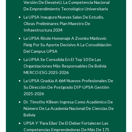
Versión De ElevateU, La Competencia Nacional
De Emprendimiento Tecnológico Universitario
La UPSA Inaugura Nuevas Salas De Estudio,
Obras Preliminares Plan Maestro De
Infraestructura 2034
La UPSA Rinde Homenaje A Zvonko Matkovic
Fleig Por Su Aporte Decisivo A La Consolidación
Del Campus UPSA
La UPSA Se Consolida En El Top 10 De Las
Organizaciones Más Responsables De Bolivia
MERCO ESG 2025-2026
La UPSA Gradúa A 664 Nuevos Profesionales De
Su Dirección De Postgrado DIP-UPSA Gestión
2025-2026
Dr. Timothy Killeen Ingresa Como Académico De
Número De La Academia Nacional De Ciencias De
Bolivia
UPSA Y ‘Para Ellas’ De El Deber Fortalecen Las
Competencias Emprendedoras De Más De 175