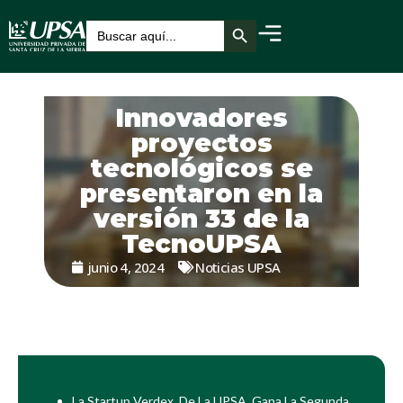
Botón de búsqueda
Buscar:
Innovadores
proyectos
tecnológicos se
presentaron en la
versión 33 de la
TecnoUPSA
junio 4, 2024
Noticias UPSA
La Startup Verdex, De La UPSA, Gana La Segunda