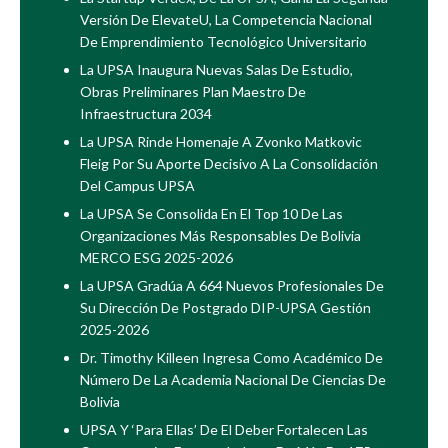
Versión De ElevateU, La Competencia Nacional
De Emprendimiento Tecnológico Universitario
La UPSA Inaugura Nuevas Salas De Estudio,
Obras Preliminares Plan Maestro De
Infraestructura 2034
La UPSA Rinde Homenaje A Zvonko Matkovic
Fleig Por Su Aporte Decisivo A La Consolidación
Del Campus UPSA
La UPSA Se Consolida En El Top 10 De Las
Organizaciones Más Responsables De Bolivia
MERCO ESG 2025-2026
La UPSA Gradúa A 664 Nuevos Profesionales De
Su Dirección De Postgrado DIP-UPSA Gestión
2025-2026
Dr. Timothy Killeen Ingresa Como Académico De
Número De La Academia Nacional De Ciencias De
Bolivia
UPSA Y ‘Para Ellas’ De El Deber Fortalecen Las