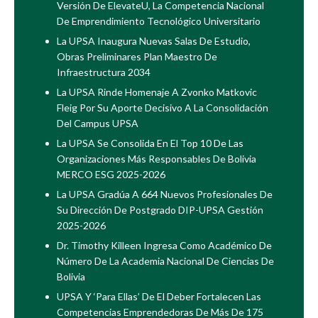
Versión De ElevateU, La Competencia Nacional
De Emprendimiento Tecnológico Universitario
La UPSA Inaugura Nuevas Salas De Estudio,
Obras Preliminares Plan Maestro De
Infraestructura 2034
La UPSA Rinde Homenaje A Zvonko Matkovic
Fleig Por Su Aporte Decisivo A La Consolidación
Del Campus UPSA
La UPSA Se Consolida En El Top 10 De Las
Organizaciones Más Responsables De Bolivia
MERCO ESG 2025-2026
La UPSA Gradúa A 664 Nuevos Profesionales De
Su Dirección De Postgrado DIP-UPSA Gestión
2025-2026
Dr. Timothy Killeen Ingresa Como Académico De
Número De La Academia Nacional De Ciencias De
Bolivia
UPSA Y ‘Para Ellas’ De El Deber Fortalecen Las
Competencias Emprendedoras De Más De 175