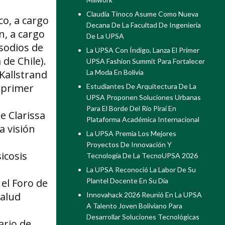
Claudia Tinoco Asume Como Nueva
co, a cargo
Decana De La Facultad De Ingeniería
n, a cargo
De La UPSA
sodios de
La UPSA Con Índigo, Lanza El Primer
 de Chile).
UPSA Fashion Summit Para Fortalecer
La Moda En Bolivia
 Kallstrand
l primer
Estudiantes De Arquitectura De La
UPSA Proponen Soluciones Urbanas
Para El Borde Del Río Piraí En
e Clarissa
Plataforma Académica Internacional
a visión
La UPSA Premia Los Mejores
Proyectos De Innovación Y
icosis
Tecnología De La TecnoUPSA 2026
La UPSA Reconoció La Labor De Su
Plantel Docente En Su Día
 el Foro de
salud
Innovahack 2026 Reunió En La UPSA
A Talento Joven Boliviano Para
Desarrollar Soluciones Tecnológicas
ario de