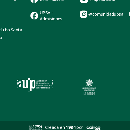
UPSA -
@comunidadupsa
Admisiones
du.bo Santa
ia
Creada en
1984
por