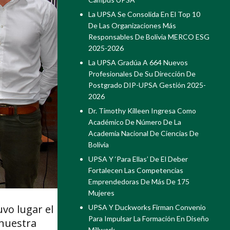
La UPSA Se Consolida En El Top 10
De Las Organizaciones Más
Responsables De Bolivia MERCO ESG
2025-2026
La UPSA Gradúa A 664 Nuevos
Profesionales De Su Dirección De
Postgrado DIP-UPSA Gestión 2025-
2026
Dr. Timothy Killeen Ingresa Como
Académico De Número De La
Academia Nacional De Ciencias De
Bolivia
UPSA Y ‘Para Ellas’ De El Deber
Fortalecen Las Competencias
Emprendedoras De Más De 175
Mujeres
vo lugar el
UPSA Y Duckworks Firman Convenio
Para Impulsar La Formación En Diseño
 nuestra
Millwork