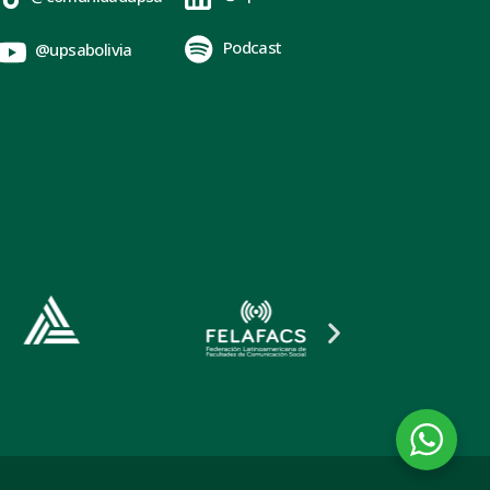
Podcast
@upsabolivia