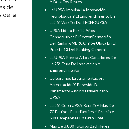
A Desafíos Reales
es de
La UPSA Impulsa La Innovación
 de la
Tecnológica Y El Emprendimiento En
La 35ª Versión De TECNOUPSA
UPSA Lidera Por 12 Años
Consecutivos El Sector Formación
Del Ranking MERCO Y Se Ubica En El
Puesto 13 Del Ranking General
La UPSA Premia A Los Ganadores De
La 25° Feria De Innovación Y
Emprendimiento
Celebramos La Juramentación,
Acreditación Y Posesión Del
Parlamento Andino Universitario
UPSA
La 25ª Copa UPSA Reunió A Más De
70 Equipos Estudiantiles Y Premió A
Sus Campeones En Gran Final
Más De 3.800 Futuros Bachilleres