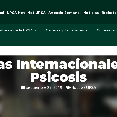
ual
UPSA Net
NotiUPSA
Agenda Semanal
Noticias
Bibliot
Acerca de la UPSA
Carreras y Facultades
Comunidad
s Internacional
Psicosis
septiembre 27, 2019
Noticias UPSA