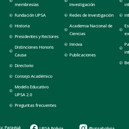
membresías
Investigación
in
Fundación UPSA
Redes de Investigación
In
Historia
Academia Nacional de
Es
Ciencias
ex
Presidentes y Rectores
Innova
Pa
Distinciones Honoris
in
Causa
Publicaciones
B
Directorio
Consejo Académico
Modelo Educativo
UPSA 2.0
Preguntas frecuentes
Av. Paraguá
UPSA Bolivia
@upsabolivia