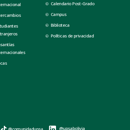
Calendario Post-Grado
ternacional
Campus
tercambios
Biblioteca
tudiantes
tranjeros
Políticas de privacidad
santías
ternacionales
ecas
@upsabolivia
@comunidadupsa