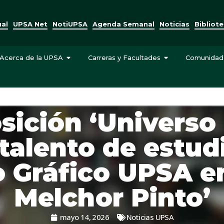
ual
UPSA Net
NotiUPSA
Agenda Semanal
Noticias
Bibliot
Acerca de la UPSA
Carreras y Facultades
Comunidad
sición ‘Universo 
 talento de estud
 Gráfico UPSA e
Melchor Pinto’
mayo 14, 2026
Noticias UPSA