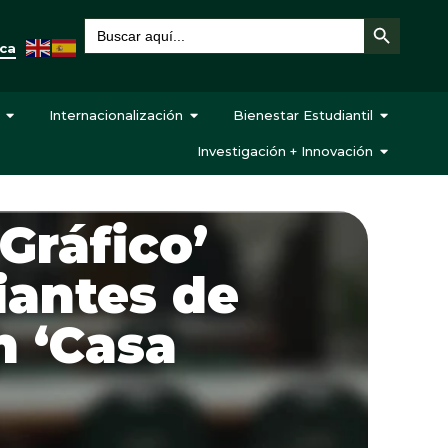
Botón de búsqueda
Buscar:
eca
Internacionalización
Bienestar Estudiantil
Investigación + Innovación
Gráfico’
iantes de
n ‘Casa