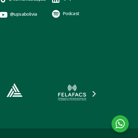
Podcast
@upsabolivia