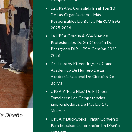
La UPSA Se Consolida En El Top 10
De Las Organizaciones Más
Responsables De Bolivia MERCO ESG
2025-2026
La UPSA Gradúa A 664 Nuevos
Profesionales De Su Dirección De
Postgrado DIP-UPSA Gestión 2025-
2026
Dr. Timothy Killeen Ingresa Como
Académico De Número De La
Academia Nacional De Ciencias De
Bolivia
UPSA Y ‘Para Ellas’ De El Deber
Fortalecen Las Competencias
Emprendedoras De Más De 175
Mujeres
de Diseño
UPSA Y Duckworks Firman Convenio
Para Impulsar La Formación En Diseño
Millwork