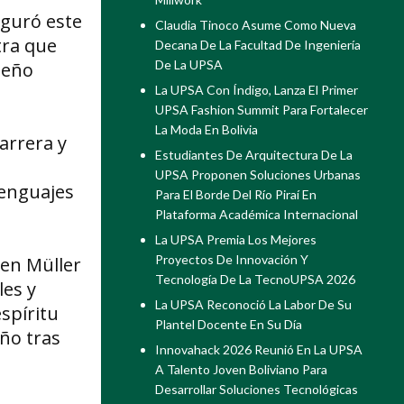
uguró este
Claudia Tinoco Asume Como Nueva
tra que
Decana De La Facultad De Ingeniería
De La UPSA
seño
La UPSA Con Índigo, Lanza El Primer
UPSA Fashion Summit Para Fortalecer
La Moda En Bolivia
arrera y
Estudiantes De Arquitectura De La
UPSA Proponen Soluciones Urbanas
lenguajes
Para El Borde Del Río Piraí En
Plataforma Académica Internacional
La UPSA Premia Los Mejores
Proyectos De Innovación Y
en Müller
Tecnología De La TecnoUPSA 2026
les y
La UPSA Reconoció La Labor De Su
spíritu
Plantel Docente En Su Día
ño tras
Innovahack 2026 Reunió En La UPSA
A Talento Joven Boliviano Para
Desarrollar Soluciones Tecnológicas