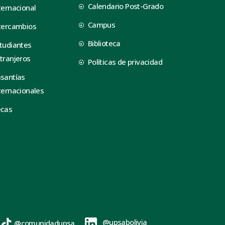
Calendario Post-Grado
ternacional
Campus
tercambios
Biblioteca
tudiantes
tranjeros
Políticas de privacidad
santías
ternacionales
ecas
@upsabolivia
@comunidadupsa