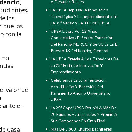
udencio
,
A Desafíos Reales
tudiantes.
La UPSA Impulsa La Innovación
Tecnológica Y El Emprendimiento En
de los
La 35ª Versión De TECNOUPSA
n que las
UPSA Lidera Por 12 Años
o con la
Consecutivos El Sector Formación
Del Ranking MERCO Y Se Ubica En El
Puesto 13 Del Ranking General
como
La UPSA Premia A Los Ganadores De
ncias
La 25° Feria De Innovación Y
Emprendimiento
Celebramos La Juramentación,
Acreditación Y Posesión Del
el valor de
Parlamento Andino Universitario
a
UPSA
elante en
La 25ª Copa UPSA Reunió A Más De
70 Equipos Estudiantiles Y Premió A
Sus Campeones En Gran Final
 de Casa
Más De 3.800 Futuros Bachilleres