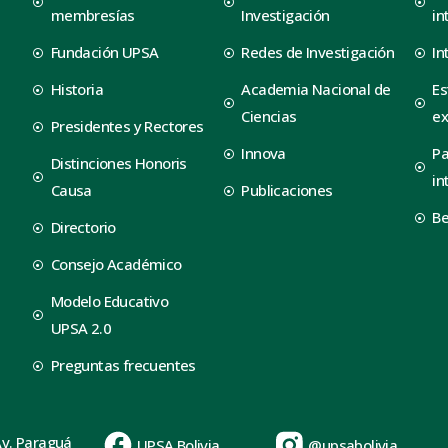
membresías
Investigación
in
Fundación UPSA
Redes de Investigación
In
Historia
Academia Nacional de
Es
Ciencias
ex
Presidentes y Rectores
Innova
Pa
Distinciones Honoris
in
Causa
Publicaciones
B
Directorio
Consejo Académico
Modelo Educativo
UPSA 2.0
Preguntas frecuentes
Av. Paraguá
UPSA Bolivia
@upsabolivia