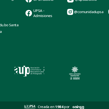
UPSA -
@comunidadupsa
Admisiones
du.bo Santa
ia
Creada en
1984
por