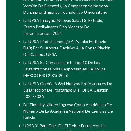
Versión De ElevateU, La Competencia Nacional
De Emprendimiento Tecnológico Universitario
La UPSA Inaugura Nuevas Salas De Estudio,
Obras Preliminares Plan Maestro De
Infraestructura 2034
La UPSA Rinde Homenaje A Zvonko Matkovic
Fleig Por Su Aporte Decisivo A La Consolidación
Del Campus UPSA
La UPSA Se Consolida En El Top 10 De Las
Organizaciones Más Responsables De Bolivia
MERCO ESG 2025-2026
La UPSA Gradúa A 664 Nuevos Profesionales De
Su Dirección De Postgrado DIP-UPSA Gestión
2025-2026
Dr. Timothy Killeen Ingresa Como Académico De
Número De La Academia Nacional De Ciencias De
Bolivia
UPSA Y ‘Para Ellas’ De El Deber Fortalecen Las