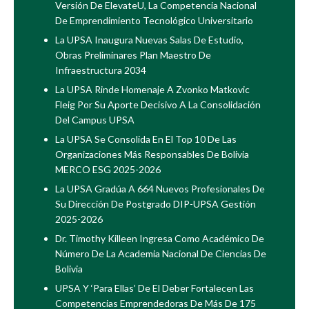
Versión De ElevateU, La Competencia Nacional
De Emprendimiento Tecnológico Universitario
La UPSA Inaugura Nuevas Salas De Estudio,
Obras Preliminares Plan Maestro De
Infraestructura 2034
La UPSA Rinde Homenaje A Zvonko Matkovic
Fleig Por Su Aporte Decisivo A La Consolidación
Del Campus UPSA
La UPSA Se Consolida En El Top 10 De Las
Organizaciones Más Responsables De Bolivia
MERCO ESG 2025-2026
La UPSA Gradúa A 664 Nuevos Profesionales De
Su Dirección De Postgrado DIP-UPSA Gestión
2025-2026
Dr. Timothy Killeen Ingresa Como Académico De
Número De La Academia Nacional De Ciencias De
Bolivia
UPSA Y ‘Para Ellas’ De El Deber Fortalecen Las
Competencias Emprendedoras De Más De 175