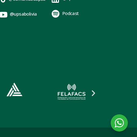
Podcast
@upsabolivia