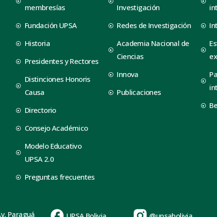
membresías
Investigación
in
Fundación UPSA
Redes de Investigación
In
Historia
Academia Nacional de
Es
Ciencias
ex
Presidentes y Rectores
Innova
Pa
Distinciones Honoris
in
Causa
Publicaciones
B
Directorio
Consejo Académico
Modelo Educativo
UPSA 2.0
Preguntas frecuentes
Av. Paraguá
UPSA Bolivia
@upsabolivia