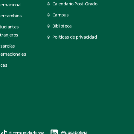
Calendario Post-Grado
ternacional
Campus
tercambios
Biblioteca
tudiantes
tranjeros
Políticas de privacidad
santías
ternacionales
ecas
@upsabolivia
@comunidadupsa