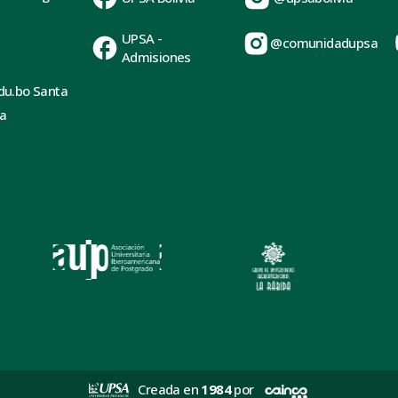
UPSA -
@comunidadupsa
Admisiones
du.bo Santa
ia
Creada en
1984
por