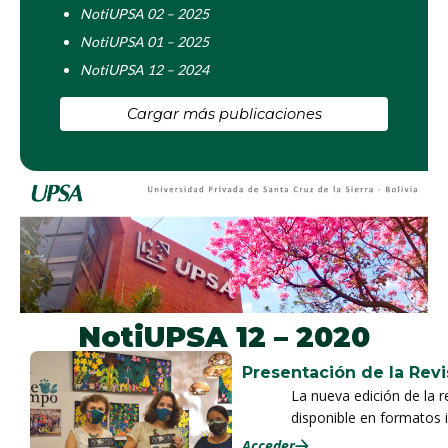
NotiUPSA 02 – 2025
NotiUPSA 01 – 2025
NotiUPSA 12 – 2024
Cargar más publicaciones
NotiUPSA 12 – 2020
Presentación de la Revi
La nueva edición de la 
disponible en formatos i
en su contenido los 40 
La presentación tuvo lu
Acceder