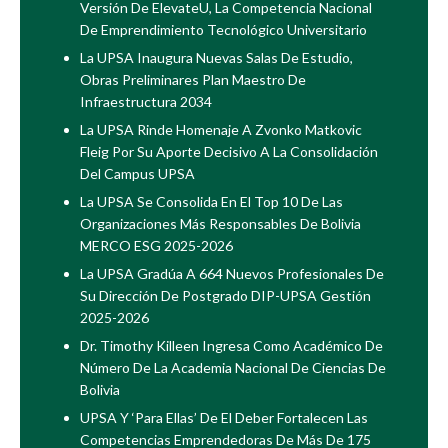
Versión De ElevateU, La Competencia Nacional
De Emprendimiento Tecnológico Universitario
La UPSA Inaugura Nuevas Salas De Estudio,
Obras Preliminares Plan Maestro De
Infraestructura 2034
La UPSA Rinde Homenaje A Zvonko Matkovic
Fleig Por Su Aporte Decisivo A La Consolidación
Del Campus UPSA
La UPSA Se Consolida En El Top 10 De Las
Organizaciones Más Responsables De Bolivia
MERCO ESG 2025-2026
La UPSA Gradúa A 664 Nuevos Profesionales De
Su Dirección De Postgrado DIP-UPSA Gestión
2025-2026
Dr. Timothy Killeen Ingresa Como Académico De
Número De La Academia Nacional De Ciencias De
Bolivia
UPSA Y ‘Para Ellas’ De El Deber Fortalecen Las
Competencias Emprendedoras De Más De 175