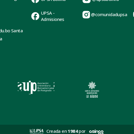
UPSA -
@comunidadupsa
Admisiones
du.bo Santa
ia
Creada en
1984
por