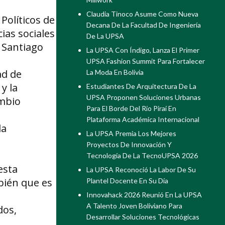
Claudia Tinoco Asume Como Nueva
Políticos de
Decana De La Facultad De Ingeniería
ias sociales
De La UPSA
e Santiago
La UPSA Con Índigo, Lanza El Primer
UPSA Fashion Summit Para Fortalecer
ad de
La Moda En Bolivia
y la
Estudiantes De Arquitectura De La
UPSA Proponen Soluciones Urbanas
ambio
Para El Borde Del Río Piraí En
Plataforma Académica Internacional
la
La UPSA Premia Los Mejores
Proyectos De Innovación Y
Tecnología De La TecnoUPSA 2026
esta
La UPSA Reconoció La Labor De Su
bién que es
Plantel Docente En Su Día
Innovahack 2026 Reunió En La UPSA
A Talento Joven Boliviano Para
dos,
Desarrollar Soluciones Tecnológicas