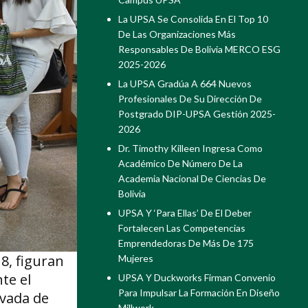
La UPSA Se Consolida En El Top 10
De Las Organizaciones Más
Responsables De Bolivia MERCO ESG
2025-2026
La UPSA Gradúa A 664 Nuevos
Profesionales De Su Dirección De
Postgrado DIP-UPSA Gestión 2025-
2026
Dr. Timothy Killeen Ingresa Como
Académico De Número De La
Academia Nacional De Ciencias De
Bolivia
UPSA Y ‘Para Ellas’ De El Deber
Fortalecen Las Competencias
Emprendedoras De Más De 175
18, figuran
Mujeres
te el
UPSA Y Duckworks Firman Convenio
Para Impulsar La Formación En Diseño
ivada de
Millwork