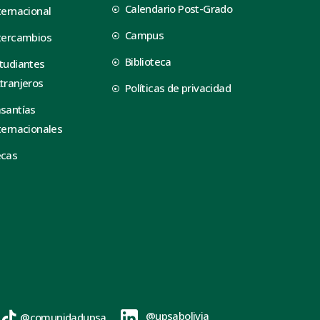
Calendario Post-Grado
ternacional
Campus
tercambios
Biblioteca
tudiantes
tranjeros
Políticas de privacidad
santías
ternacionales
ecas
@upsabolivia
@comunidadupsa