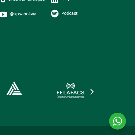
Podcast
@upsabolivia