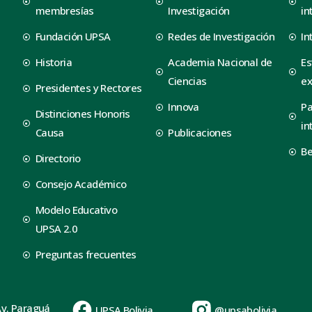
membresías
Investigación
in
Fundación UPSA
Redes de Investigación
In
Historia
Academia Nacional de
Es
Ciencias
ex
Presidentes y Rectores
Innova
Pa
Distinciones Honoris
in
Causa
Publicaciones
B
Directorio
Consejo Académico
Modelo Educativo
UPSA 2.0
Preguntas frecuentes
Av. Paraguá
UPSA Bolivia
@upsabolivia