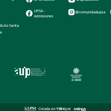
UPSA -
@comunidadupsa
Admisiones
du.bo Santa
ia
Creada en
1984
por