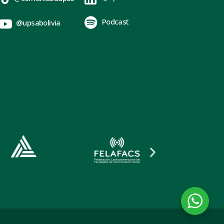
Podcast
@upsabolivia