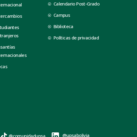
Calendario Post-Grado
ternacional
Campus
tercambios
Biblioteca
tudiantes
tranjeros
Políticas de privacidad
santías
ternacionales
ecas
@upsabolivia
@comunidadupsa