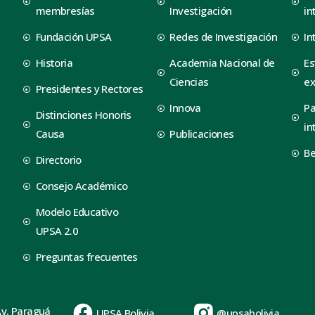
membresías
Investigación
in
Fundación UPSA
Redes de Investigación
In
Historia
Academia Nacional de
Es
Ciencias
ex
Presidentes y Rectores
Innova
Pa
Distinciones Honoris
in
Causa
Publicaciones
B
Directorio
Consejo Académico
Modelo Educativo
UPSA 2.0
Preguntas frecuentes
Av. Paraguá
UPSA Bolivia
@upsabolivia