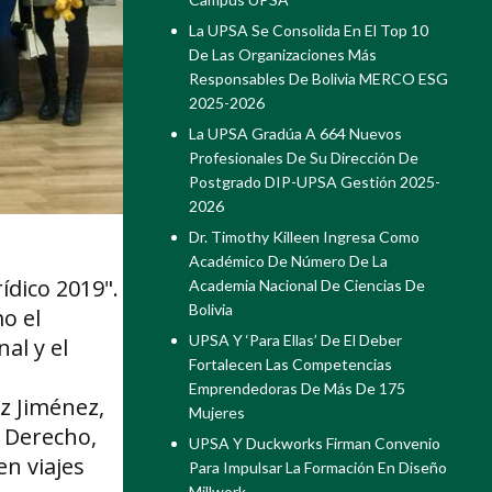
La UPSA Se Consolida En El Top 10
De Las Organizaciones Más
Responsables De Bolivia MERCO ESG
2025-2026
La UPSA Gradúa A 664 Nuevos
Profesionales De Su Dirección De
Postgrado DIP-UPSA Gestión 2025-
2026
Dr. Timothy Killeen Ingresa Como
Académico De Número De La
ídico 2019".
Academia Nacional De Ciencias De
Bolivia
mo el
UPSA Y ‘Para Ellas’ De El Deber
al y el
Fortalecen Las Competencias
Emprendedoras De Más De 175
ez Jiménez,
Mujeres
e Derecho,
UPSA Y Duckworks Firman Convenio
en viajes
Para Impulsar La Formación En Diseño
Millwork