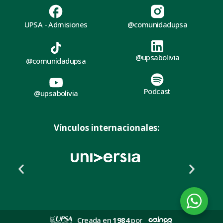
UPSA - Admisiones
@comunidadupsa
@upsabolivia
@comunidadupsa
Podcast
@upsabolivia
Vínculos internacionales:
Creada en
1984
por