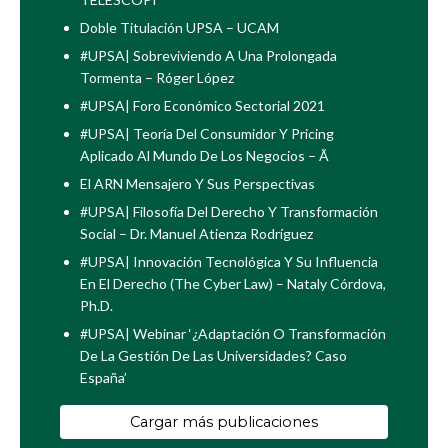
Doble Titulación UPSA – UCAM
#UPSA| Sobreviviendo A Una Prolongada
Tormenta – Róger López
#UPSA| Foro Económico Sectorial 2021
#UPSA| Teoría Del Consumidor Y Pricing
Aplicado Al Mundo De Los Negocios – Ã
El ARN Mensajero Y Sus Perspectivas
#UPSA| Filosofía Del Derecho Y Transformación
Social – Dr. Manuel Atienza Rodríguez
#UPSA| Innovación Tecnológica Y Su Influencia
En El Derecho (The Cyber Law) – Nataly Córdova,
Ph.D.
#UPSA| Webinar ‘¿Adaptación O Transformación
De La Gestión De Las Universidades? Caso
España’
Cargar más publicaciones