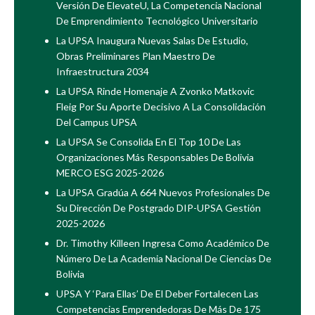
Versión De ElevateU, La Competencia Nacional
De Emprendimiento Tecnológico Universitario
La UPSA Inaugura Nuevas Salas De Estudio,
Obras Preliminares Plan Maestro De
Infraestructura 2034
La UPSA Rinde Homenaje A Zvonko Matkovic
Fleig Por Su Aporte Decisivo A La Consolidación
Del Campus UPSA
La UPSA Se Consolida En El Top 10 De Las
Organizaciones Más Responsables De Bolivia
MERCO ESG 2025-2026
La UPSA Gradúa A 664 Nuevos Profesionales De
Su Dirección De Postgrado DIP-UPSA Gestión
2025-2026
Dr. Timothy Killeen Ingresa Como Académico De
Número De La Academia Nacional De Ciencias De
Bolivia
UPSA Y ‘Para Ellas’ De El Deber Fortalecen Las
Competencias Emprendedoras De Más De 175