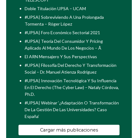
Doble Titulación UPSA – UCAM
#UPSA| Sobreviviendo A Una Prolongada
Tormenta – Róger López
#UPSA| Foro Económico Sectorial 2021
#UPSA| Teoría Del Consumidor Y Pricing
Aplicado Al Mundo De Los Negocios – Ã
El ARN Mensajero Y Sus Perspectivas
#UPSA| Filosofía Del Derecho Y Transformación
Social – Dr. Manuel Atienza Rodríguez
#UPSA| Innovación Tecnológica Y Su Influencia
En El Derecho (The Cyber Law) – Nataly Córdova,
Ph.D.
#UPSA| Webinar ‘¿Adaptación O Transformación
De La Gestión De Las Universidades? Caso
España’
Cargar más publicaciones