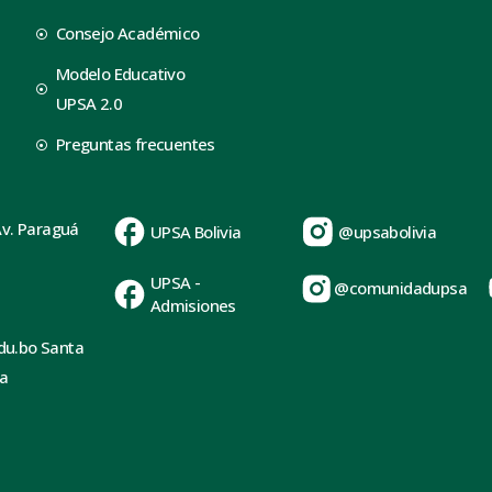
Consejo Académico
Modelo Educativo
UPSA 2.0
Preguntas frecuentes
Av. Paraguá
UPSA Bolivia
@upsabolivia
UPSA -
@comunidadupsa
Admisiones
du.bo Santa
ia