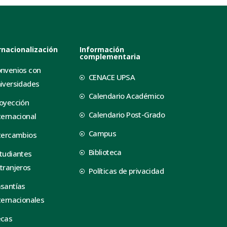
rnacionalización
Información
complementaria
nvenios con
CENACE UPSA
iversidades
Calendario Académico
oyección
Calendario Post-Grado
ternacional
Campus
tercambios
Biblioteca
tudiantes
tranjeros
Políticas de privacidad
santías
ternacionales
ecas