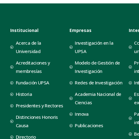
Institucional
Empresas
Inte
Acerca de la
Investigación en la
Co
Universidad
UPSA
un
Acreditaciones y
Modelo de Gestión de
Pr
membresías
Investigación
in
Fundación UPSA
Redes de Investigación
In
Historia
Academia Nacional de
Es
Ciencias
ex
Presidentes y Rectores
Innova
Pa
Distinciones Honoris
in
Causa
Publicaciones
B
Directorio