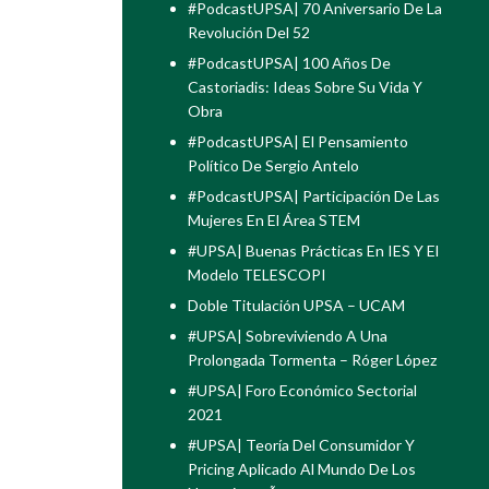
#PodcastUPSA| 70 Aniversario De La
Revolución Del 52
#PodcastUPSA| 100 Años De
Castoriadis: Ideas Sobre Su Vida Y
Obra
#PodcastUPSA| El Pensamiento
Político De Sergio Antelo
#PodcastUPSA| Participación De Las
Mujeres En El Área STEM
#UPSA| Buenas Prácticas En IES Y El
Modelo TELESCOPI
Doble Titulación UPSA – UCAM
#UPSA| Sobreviviendo A Una
Prolongada Tormenta – Róger López
#UPSA| Foro Económico Sectorial
2021
#UPSA| Teoría Del Consumidor Y
Pricing Aplicado Al Mundo De Los