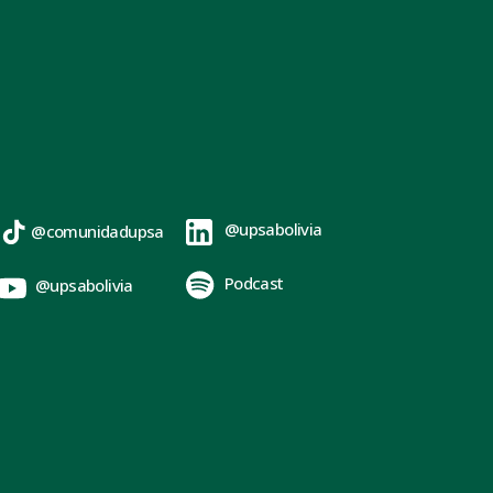
@upsabolivia
@comunidadupsa
Podcast
@upsabolivia