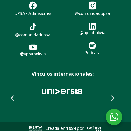
UPSA - Admisiones
@comunidadupsa
@upsabolivia
@comunidadupsa
Podcast
@upsabolivia
Vínculos internacionales:
Creada en
1984
por