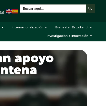
Botón de búsqueda
Buscar:
eca
Internacionalización
Bienestar Estudiantil
Investigación + Innovación
an apoyo
entena