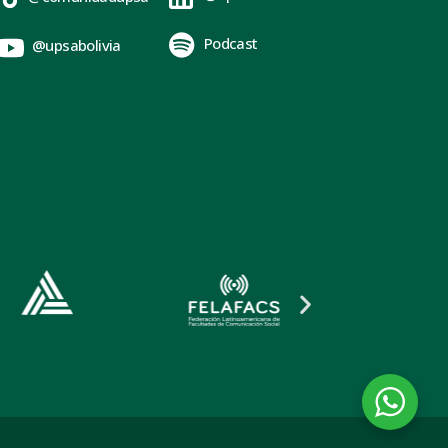
Podcast
@upsabolivia