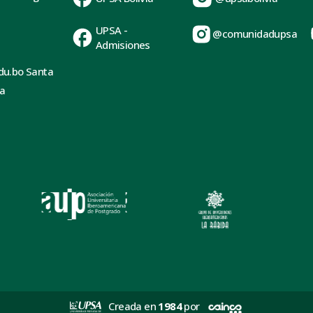
UPSA -
@comunidadupsa
Admisiones
du.bo Santa
ia
Creada en
1984
por