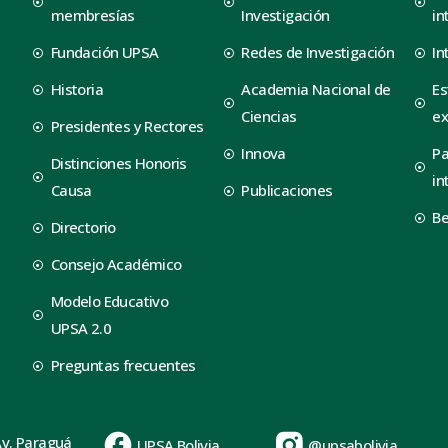
membresías
Investigación
in
Fundación UPSA
Redes de Investigación
In
Historia
Academia Nacional de
Es
Ciencias
ex
Presidentes y Rectores
Innova
Pa
Distinciones Honoris
in
Causa
Publicaciones
B
Directorio
Consejo Académico
Modelo Educativo
UPSA 2.0
Preguntas frecuentes
Av. Paraguá
UPSA Bolivia
@upsabolivia