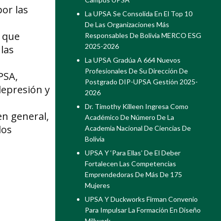
or las
La UPSA Se Consolida En El Top 10
De Las Organizaciones Más
s que
Responsables De Bolivia MERCO ESG
2025-2026
las
La UPSA Gradúa A 664 Nuevos
Profesionales De Su Dirección De
PSA,
Postgrado DIP-UPSA Gestión 2025-
depresión y
2026
Dr. Timothy Killeen Ingresa Como
en general,
Académico De Número De La
los
Academia Nacional De Ciencias De
Bolivia
UPSA Y ‘Para Ellas’ De El Deber
Fortalecen Las Competencias
Emprendedoras De Más De 175
Mujeres
UPSA Y Duckworks Firman Convenio
Para Impulsar La Formación En Diseño
Millwork