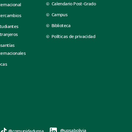
Calendario Post-Grado
ternacional
Campus
tercambios
Biblioteca
tudiantes
tranjeros
Políticas de privacidad
santías
ternacionales
ecas
@upsabolivia
@comunidadupsa