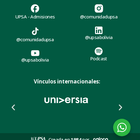
UPSA - Admisiones
@comunidadupsa
@upsabolivia
@comunidadupsa
Podcast
@upsabolivia
Vínculos internacionales:
Creada en
1984
por