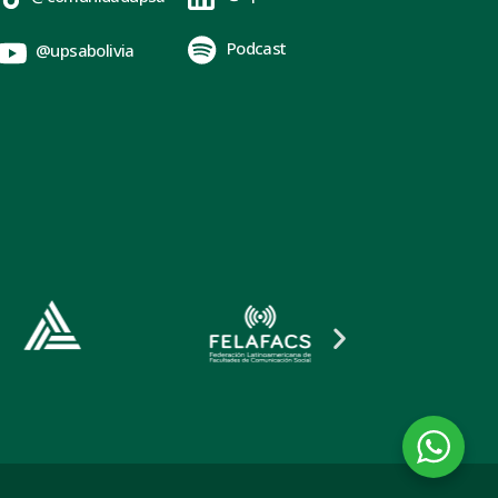
Podcast
@upsabolivia