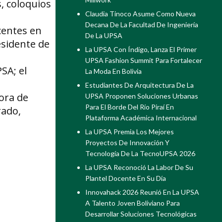
, coloquios
Claudia Tinoco Asume Como Nueva
Decana De La Facultad De Ingeniería
centes en
De La UPSA
esidente de
La UPSA Con Índigo, Lanza El Primer
UPSA Fashion Summit Para Fortalecer
SA; el
La Moda En Bolivia
Estudiantes De Arquitectura De La
tora de
UPSA Proponen Soluciones Urbanas
Para El Borde Del Río Piraí En
rado,
Plataforma Académica Internacional
La UPSA Premia Los Mejores
Proyectos De Innovación Y
Tecnología De La TecnoUPSA 2026
La UPSA Reconoció La Labor De Su
Plantel Docente En Su Día
Innovahack 2026 Reunió En La UPSA
A Talento Joven Boliviano Para
Desarrollar Soluciones Tecnológicas