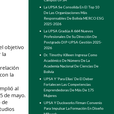
La UPSA Se Consolida En El Top 10
De Las Organizaciones Más
Responsables De Bolivia MERCO ESG
2025-2026
La UPSA Gradúa A 664 Nuevos
Profesionales De Su Dirección De
Postgrado DIP-UPSA Gestión 2025-
l objetivo
2026
 la
Dr. Timothy Killeen Ingresa Como
Académico De Número De La
Academia Nacional De Ciencias De
 relación
Bolivia
con la
UPSA Y ‘Para Ellas’ De El Deber
Fortalecen Las Competencias
mplió al
Emprendedoras De Más De 175
l 5 de mayo.
Mujeres
o de
UPSA Y Duckworks Firman Convenio
tudios
Para Impulsar La Formación En Diseño
Millwork