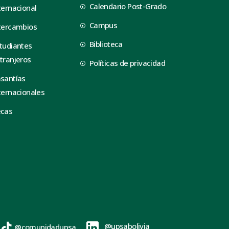
Calendario Post-Grado
ternacional
Campus
tercambios
Biblioteca
tudiantes
tranjeros
Políticas de privacidad
santías
ternacionales
ecas
@upsabolivia
@comunidadupsa