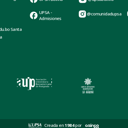
UPSA -
@comunidadupsa
Admisiones
du.bo Santa
ia
Creada en
1984
por