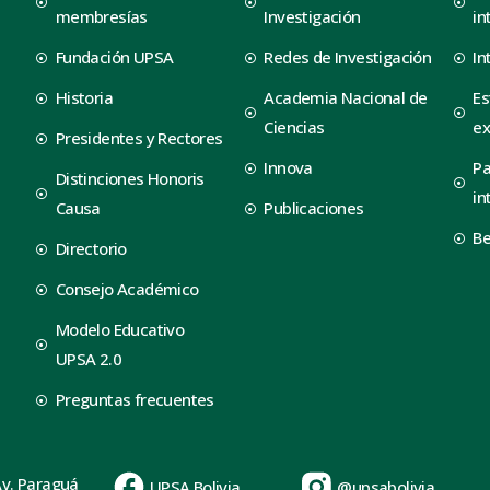
membresías
Investigación
in
Fundación UPSA
Redes de Investigación
In
Historia
Academia Nacional de
Es
Ciencias
ex
Presidentes y Rectores
Innova
Pa
Distinciones Honoris
in
Causa
Publicaciones
B
Directorio
Consejo Académico
Modelo Educativo
UPSA 2.0
Preguntas frecuentes
Av. Paraguá
UPSA Bolivia
@upsabolivia