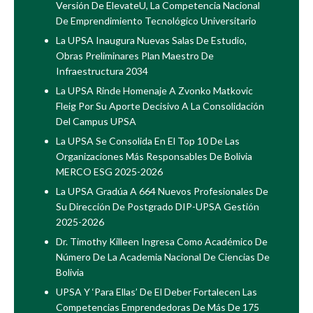
Versión De ElevateU, La Competencia Nacional
De Emprendimiento Tecnológico Universitario
La UPSA Inaugura Nuevas Salas De Estudio,
Obras Preliminares Plan Maestro De
Infraestructura 2034
La UPSA Rinde Homenaje A Zvonko Matkovic
Fleig Por Su Aporte Decisivo A La Consolidación
Del Campus UPSA
La UPSA Se Consolida En El Top 10 De Las
Organizaciones Más Responsables De Bolivia
MERCO ESG 2025-2026
La UPSA Gradúa A 664 Nuevos Profesionales De
Su Dirección De Postgrado DIP-UPSA Gestión
2025-2026
Dr. Timothy Killeen Ingresa Como Académico De
Número De La Academia Nacional De Ciencias De
Bolivia
UPSA Y ‘Para Ellas’ De El Deber Fortalecen Las
Competencias Emprendedoras De Más De 175