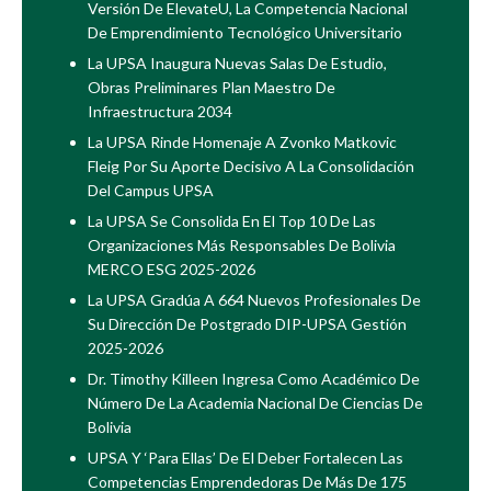
Versión De ElevateU, La Competencia Nacional
De Emprendimiento Tecnológico Universitario
La UPSA Inaugura Nuevas Salas De Estudio,
Obras Preliminares Plan Maestro De
Infraestructura 2034
La UPSA Rinde Homenaje A Zvonko Matkovic
Fleig Por Su Aporte Decisivo A La Consolidación
Del Campus UPSA
La UPSA Se Consolida En El Top 10 De Las
Organizaciones Más Responsables De Bolivia
MERCO ESG 2025-2026
La UPSA Gradúa A 664 Nuevos Profesionales De
Su Dirección De Postgrado DIP-UPSA Gestión
2025-2026
Dr. Timothy Killeen Ingresa Como Académico De
Número De La Academia Nacional De Ciencias De
Bolivia
UPSA Y ‘Para Ellas’ De El Deber Fortalecen Las
Competencias Emprendedoras De Más De 175