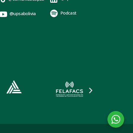
Podcast
@upsabolivia