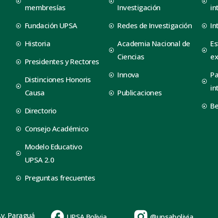
membresías
Investigación
in
Fundación UPSA
Redes de Investigación
In
Historia
Academia Nacional de
Es
Ciencias
ex
Presidentes y Rectores
Innova
Pa
Distinciones Honoris
in
Causa
Publicaciones
B
Directorio
Consejo Académico
Modelo Educativo
UPSA 2.0
Preguntas frecuentes
Av. Paraguá
UPSA Bolivia
@upsabolivia