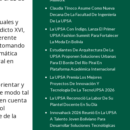
Claudia Tinoco Asume Como Nueva
Decana De La Facultad De Ingeniería
uales y
De La UPSA
dicto XVI,
La UPSA Con Índigo, Lanza El Primer
UPSA Fashion Summit Para Fortalecer
erente
La Moda En Bolivia
s tomando
Estudiantes De Arquitectura De La
emática
UPSA Proponen Soluciones Urbanas
ral en
Para El Borde Del Río Piraí En
Plataforma Académica Internacional
La UPSA Premia Los Mejores
rientar y
Proyectos De Innovación Y
Tecnología De La TecnoUPSA 2026
de modo tal
La UPSA Reconoció La Labor De Su
 en cuenta
Plantel Docente En Su Día
ol
Innovahack 2026 Reunió En La UPSA
 de la
A Talento Joven Boliviano Para
Desarrollar Soluciones Tecnológicas