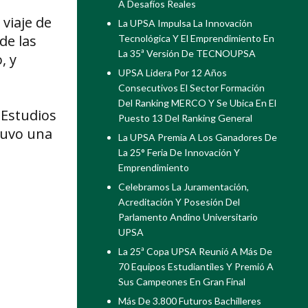
A Desafíos Reales
 viaje de
La UPSA Impulsa La Innovación
de las
Tecnológica Y El Emprendimiento En
La 35ª Versión De TECNOUPSA
, y
UPSA Lidera Por 12 Años
Consecutivos El Sector Formación
Del Ranking MERCO Y Se Ubica En El
 Estudios
Puesto 13 Del Ranking General
tuvo una
La UPSA Premia A Los Ganadores De
La 25° Feria De Innovación Y
Emprendimiento
Celebramos La Juramentación,
Acreditación Y Posesión Del
Parlamento Andino Universitario
UPSA
La 25ª Copa UPSA Reunió A Más De
70 Equipos Estudiantiles Y Premió A
Sus Campeones En Gran Final
Más De 3.800 Futuros Bachilleres