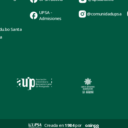
UPSA -
@comunidadupsa
Admisiones
du.bo Santa
ia
Creada en
1984
por