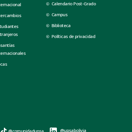
Calendario Post-Grado
ternacional
Campus
tercambios
Biblioteca
tudiantes
tranjeros
Políticas de privacidad
santías
ternacionales
ecas
@upsabolivia
@comunidadupsa