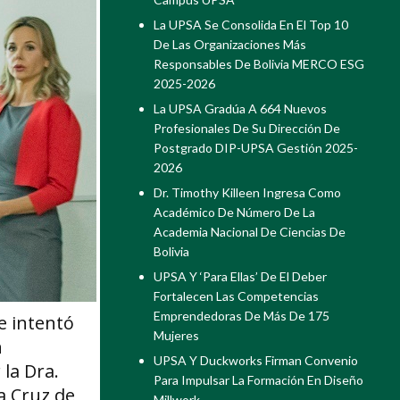
La UPSA Se Consolida En El Top 10
De Las Organizaciones Más
Responsables De Bolivia MERCO ESG
2025-2026
La UPSA Gradúa A 664 Nuevos
Profesionales De Su Dirección De
Postgrado DIP-UPSA Gestión 2025-
2026
Dr. Timothy Killeen Ingresa Como
Académico De Número De La
Academia Nacional De Ciencias De
Bolivia
UPSA Y ‘Para Ellas’ De El Deber
Fortalecen Las Competencias
Emprendedoras De Más De 175
e intentó
Mujeres
n
UPSA Y Duckworks Firman Convenio
 la Dra.
Para Impulsar La Formación En Diseño
a Cruz de
Millwork