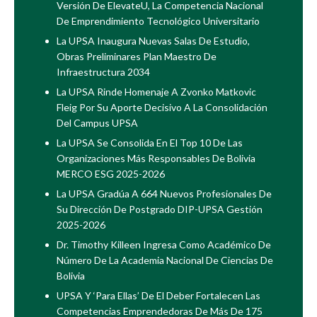
Versión De ElevateU, La Competencia Nacional
De Emprendimiento Tecnológico Universitario
La UPSA Inaugura Nuevas Salas De Estudio,
Obras Preliminares Plan Maestro De
Infraestructura 2034
La UPSA Rinde Homenaje A Zvonko Matkovic
Fleig Por Su Aporte Decisivo A La Consolidación
Del Campus UPSA
La UPSA Se Consolida En El Top 10 De Las
Organizaciones Más Responsables De Bolivia
MERCO ESG 2025-2026
La UPSA Gradúa A 664 Nuevos Profesionales De
Su Dirección De Postgrado DIP-UPSA Gestión
2025-2026
Dr. Timothy Killeen Ingresa Como Académico De
Número De La Academia Nacional De Ciencias De
Bolivia
UPSA Y ‘Para Ellas’ De El Deber Fortalecen Las
Competencias Emprendedoras De Más De 175