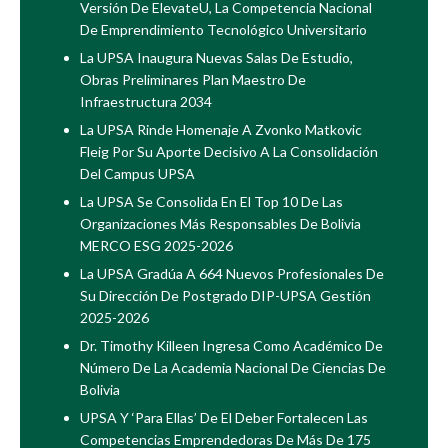
Versión De ElevateU, La Competencia Nacional
De Emprendimiento Tecnológico Universitario
La UPSA Inaugura Nuevas Salas De Estudio,
Obras Preliminares Plan Maestro De
Infraestructura 2034
La UPSA Rinde Homenaje A Zvonko Matkovic
Fleig Por Su Aporte Decisivo A La Consolidación
Del Campus UPSA
La UPSA Se Consolida En El Top 10 De Las
Organizaciones Más Responsables De Bolivia
MERCO ESG 2025-2026
La UPSA Gradúa A 664 Nuevos Profesionales De
Su Dirección De Postgrado DIP-UPSA Gestión
2025-2026
Dr. Timothy Killeen Ingresa Como Académico De
Número De La Academia Nacional De Ciencias De
Bolivia
UPSA Y ‘Para Ellas’ De El Deber Fortalecen Las
Competencias Emprendedoras De Más De 175