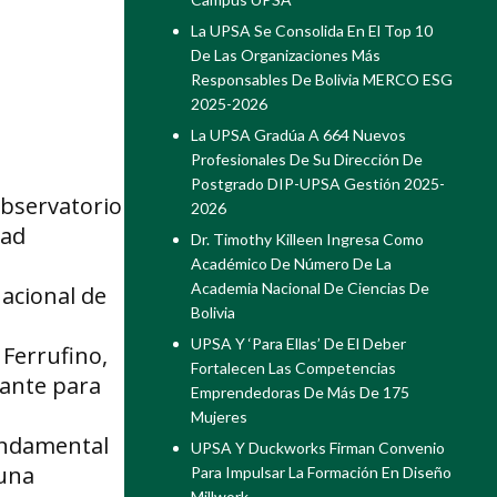
La UPSA Se Consolida En El Top 10
De Las Organizaciones Más
Responsables De Bolivia MERCO ESG
2025-2026
La UPSA Gradúa A 664 Nuevos
Profesionales De Su Dirección De
Postgrado DIP-UPSA Gestión 2025-
Observatorio
2026
dad
Dr. Timothy Killeen Ingresa Como
Académico De Número De La
Academia Nacional De Ciencias De
nacional de
Bolivia
UPSA Y ‘Para Ellas’ De El Deber
 Ferrufino,
Fortalecen Las Competencias
tante para
Emprendedoras De Más De 175
Mujeres
fundamental
UPSA Y Duckworks Firman Convenio
 una
Para Impulsar La Formación En Diseño
Millwork