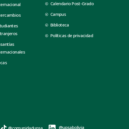
Calendario Post-Grado
ternacional
Campus
tercambios
Biblioteca
tudiantes
tranjeros
Políticas de privacidad
santías
ternacionales
ecas
@upsabolivia
@comunidadupsa