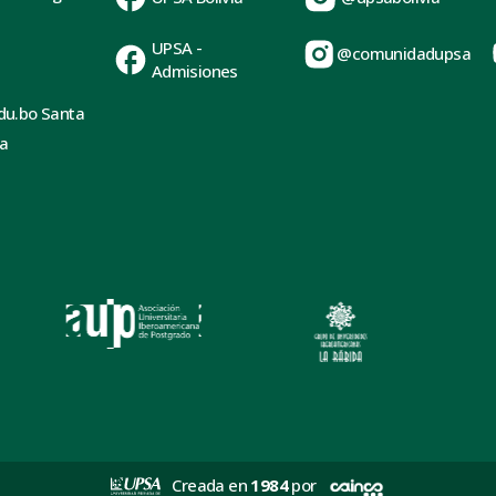
UPSA -
@comunidadupsa
Admisiones
du.bo Santa
ia
Creada en
1984
por