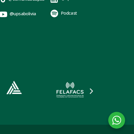
Podcast
@upsabolivia