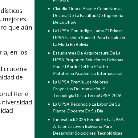
Claudia Tinoco Asume Como Nueva
dísticos
Decana De La Facultad De Ingeniería
s mejores
De La UPSA
pero que aún
La UPSA Con Índigo, Lanza El Primer
UPSA Fashion Summit Para Fortalecer
La Moda En Bolivia
ia, en los
Estudiantes De Arquitectura De La
UPSA Proponen Soluciones Urbanas
Para El Borde Del Río Piraí En
d cruceña
Plataforma Académica Internacional
ualdad de
La UPSA Premia Los Mejores
Proyectos De Innovación Y
briel René
Tecnología De La TecnoUPSA 2026
Universidad
La UPSA Reconoció La Labor De Su
sidad
Plantel Docente En Su Día
Innovahack 2026 Reunió En La UPSA
A Talento Joven Boliviano Para
Desarrollar Soluciones Tecnológicas