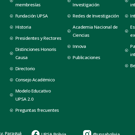
membresías
Investigación
in
Fundación UPSA
Redes de Investigación
In
Historia
Academia Nacional de
Es
Ciencias
ex
Presidentes y Rectores
Innova
Pa
Distinciones Honoris
in
Causa
Publicaciones
B
Directorio
Consejo Académico
Modelo Educativo
UPSA 2.0
Preguntas frecuentes
Av. Paraguá
UPSA Bolivia
@upsabolivia