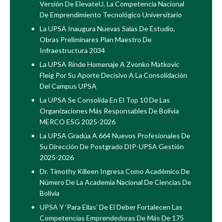
Versión De ElevateU, La Competencia Nacional
De Emprendimiento Tecnológico Universitario
La UPSA Inaugura Nuevas Salas De Estudio,
Obras Preliminares Plan Maestro De
Infraestructura 2034
La UPSA Rinde Homenaje A Zvonko Matkovic
Fleig Por Su Aporte Decisivo A La Consolidación
Del Campus UPSA
La UPSA Se Consolida En El Top 10 De Las
Organizaciones Más Responsables De Bolivia
MERCO ESG 2025-2026
La UPSA Gradúa A 664 Nuevos Profesionales De
Su Dirección De Postgrado DIP-UPSA Gestión
2025-2026
Dr. Timothy Killeen Ingresa Como Académico De
Número De La Academia Nacional De Ciencias De
Bolivia
UPSA Y ‘Para Ellas’ De El Deber Fortalecen Las
Competencias Emprendedoras De Más De 175