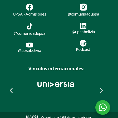
UPSA - Admisiones
@comunidadupsa
@upsabolivia
@comunidadupsa
Podcast
@upsabolivia
Vínculos internacionales:
Creada en
1984
por