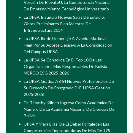
Versión De ElevateU, La Competencia Nacional
De Emprendimiento Tecnológico Universitario
La UPSA Inaugura Nuevas Salas De Estudio,
Obras Preliminares Plan Maestro De
Infraestructura 2034
La UPSA Rinde Homenaje A Zvonko Matkovic
Fleig Por Su Aporte Decisivo A La Consolidación
Del Campus UPSA
La UPSA Se Consolida En El Top 10 De Las
Organizaciones Más Responsables De Bolivia
MERCO ESG 2025-2026
La UPSA Gradúa A 664 Nuevos Profesionales De
Su Dirección De Postgrado DIP-UPSA Gestión
2025-2026
Dr. Timothy Killeen Ingresa Como Académico De
Número De La Academia Nacional De Ciencias De
Bolivia
UPSA Y ‘Para Ellas’ De El Deber Fortalecen Las
Competencias Emprendedoras De Más De 175