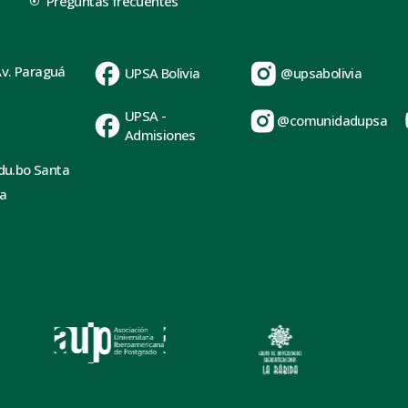
Preguntas frecuentes
Av. Paraguá
UPSA Bolivia
@upsabolivia
UPSA -
@comunidadupsa
Admisiones
du.bo Santa
ia