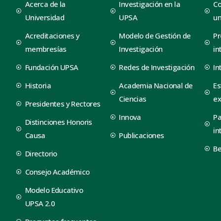
Acerca de la
Investigación en la
Co
Universidad
UPSA
un
Acreditaciones y
Modelo de Gestión de
Pr
membresías
Investigación
in
Fundación UPSA
Redes de Investigación
In
Historia
Academia Nacional de
Es
Ciencias
ex
Presidentes y Rectores
Innova
Pa
Distinciones Honoris
in
Causa
Publicaciones
B
Directorio
Consejo Académico
Modelo Educativo
UPSA 2.0