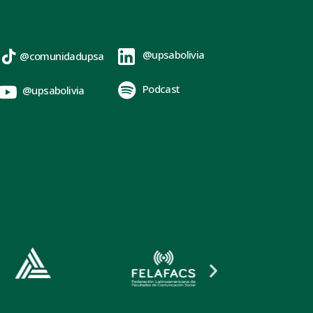
@upsabolivia
@comunidadupsa
Podcast
@upsabolivia