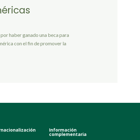
éricas
, por haber ganado una beca para
érica con el fin de promover la
rnacionalización
Información
complementaria