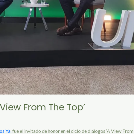
A View From The Top’
os Ya,
fue el invitado de honor en el ciclo de diálogos ‘A View From