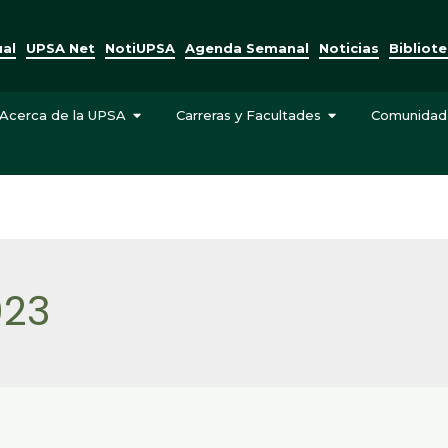
ual
UPSA Net
NotiUPSA
Agenda Semanal
Noticias
Bibliot
Acerca de la UPSA
Carreras y Facultades
Comunidad
023