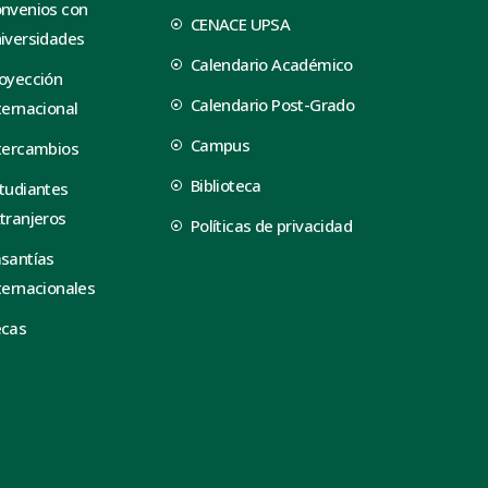
nvenios con
CENACE UPSA
iversidades
Calendario Académico
oyección
Calendario Post-Grado
ternacional
Campus
tercambios
Biblioteca
tudiantes
tranjeros
Políticas de privacidad
santías
ternacionales
ecas