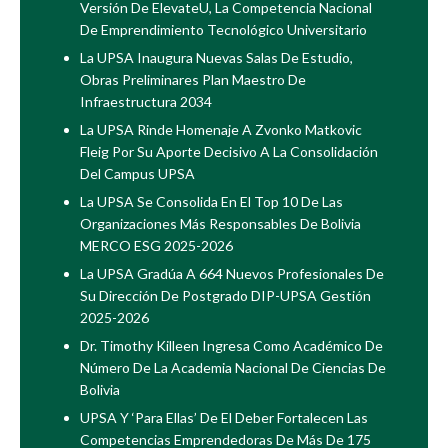
Versión De ElevateU, La Competencia Nacional
De Emprendimiento Tecnológico Universitario
La UPSA Inaugura Nuevas Salas De Estudio,
Obras Preliminares Plan Maestro De
Infraestructura 2034
La UPSA Rinde Homenaje A Zvonko Matkovic
Fleig Por Su Aporte Decisivo A La Consolidación
Del Campus UPSA
La UPSA Se Consolida En El Top 10 De Las
Organizaciones Más Responsables De Bolivia
MERCO ESG 2025-2026
La UPSA Gradúa A 664 Nuevos Profesionales De
Su Dirección De Postgrado DIP-UPSA Gestión
2025-2026
Dr. Timothy Killeen Ingresa Como Académico De
Número De La Academia Nacional De Ciencias De
Bolivia
UPSA Y ‘Para Ellas’ De El Deber Fortalecen Las
Competencias Emprendedoras De Más De 175