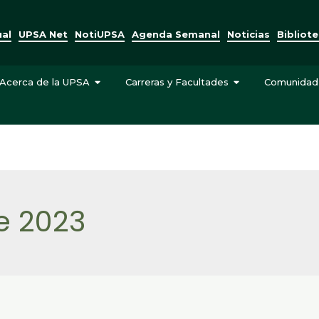
ual
UPSA Net
NotiUPSA
Agenda Semanal
Noticias
Bibliot
Acerca de la UPSA
Carreras y Facultades
Comunidad
e 2023