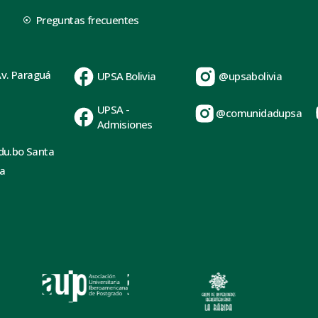
Preguntas frecuentes
Av. Paraguá
UPSA Bolivia
@upsabolivia
UPSA -
@comunidadupsa
Admisiones
du.bo Santa
ia