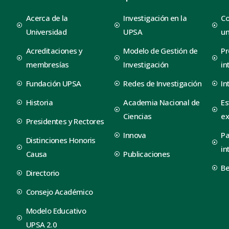
Acerca de la
Investigación en la
Co
Universidad
UPSA
un
Acreditaciones y
Modelo de Gestión de
Pr
membresías
Investigación
in
Fundación UPSA
Redes de Investigación
In
Historia
Academia Nacional de
Es
Ciencias
ex
Presidentes y Rectores
Innova
Pa
Distinciones Honoris
in
Causa
Publicaciones
B
Directorio
Consejo Académico
Modelo Educativo
UPSA 2.0