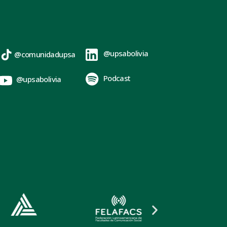
@upsabolivia
@comunidadupsa
Podcast
@upsabolivia