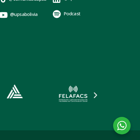
Podcast
@upsabolivia