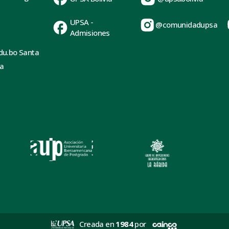
UPSA -
@comunidadupsa
Admisiones
du.bo Santa
ia
Creada en
1984
por