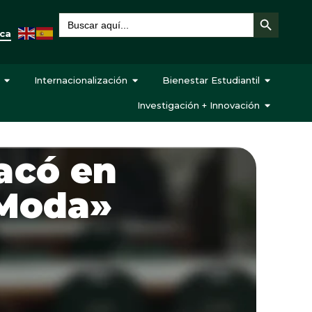
Botón de búsqueda
Buscar:
eca
Internacionalización
Bienestar Estudiantil
Investigación + Innovación
acó en
 Moda»