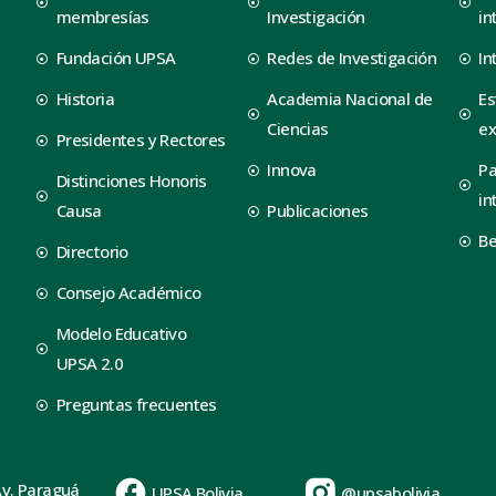
membresías
Investigación
in
Fundación UPSA
Redes de Investigación
In
Historia
Academia Nacional de
Es
Ciencias
ex
Presidentes y Rectores
Innova
Pa
Distinciones Honoris
in
Causa
Publicaciones
B
Directorio
Consejo Académico
Modelo Educativo
UPSA 2.0
Preguntas frecuentes
Av. Paraguá
UPSA Bolivia
@upsabolivia