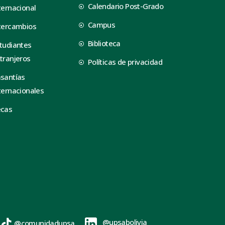
Calendario Post-Grado
ternacional
Campus
tercambios
Biblioteca
tudiantes
tranjeros
Políticas de privacidad
santías
ternacionales
ecas
@upsabolivia
@comunidadupsa