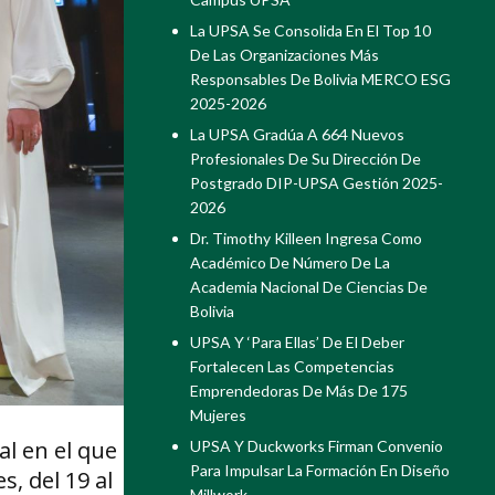
La UPSA Se Consolida En El Top 10
De Las Organizaciones Más
Responsables De Bolivia MERCO ESG
2025-2026
La UPSA Gradúa A 664 Nuevos
Profesionales De Su Dirección De
Postgrado DIP-UPSA Gestión 2025-
2026
Dr. Timothy Killeen Ingresa Como
Académico De Número De La
Academia Nacional De Ciencias De
Bolivia
UPSA Y ‘Para Ellas’ De El Deber
Fortalecen Las Competencias
Emprendedoras De Más De 175
Mujeres
l en el que
UPSA Y Duckworks Firman Convenio
Para Impulsar La Formación En Diseño
, del 19 al
Millwork