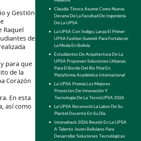
Claudia Tinoco Asume Como Nueva
ño y Gestión
Decana De La Facultad De Ingeniería
ue
De La UPSA
e Raquel
La UPSA Con Índigo, Lanza El Primer
tudiantes de
UPSA Fashion Summit Para Fortalecer
realizada
La Moda En Bolivia
Estudiantes De Arquitectura De La
UPSA Proponen Soluciones Urbanas
 y para que
Para El Borde Del Río Piraí En
to de la
Plataforma Académica Internacional
oba Corazón
La UPSA Premia Los Mejores
Proyectos De Innovación Y
ra. En esta
Tecnología De La TecnoUPSA 2026
a, así como
La UPSA Reconoció La Labor De Su
Plantel Docente En Su Día
Innovahack 2026 Reunió En La UPSA
A Talento Joven Boliviano Para
Desarrollar Soluciones Tecnológicas