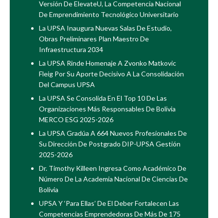
Versión De ElevateU, La Competencia Nacional
De Emprendimiento Tecnológico Universitario
La UPSA Inaugura Nuevas Salas De Estudio,
Obras Preliminares Plan Maestro De
Infraestructura 2034
La UPSA Rinde Homenaje A Zvonko Matkovic
Fleig Por Su Aporte Decisivo A La Consolidación
Del Campus UPSA
La UPSA Se Consolida En El Top 10 De Las
Organizaciones Más Responsables De Bolivia
MERCO ESG 2025-2026
La UPSA Gradúa A 664 Nuevos Profesionales De
Su Dirección De Postgrado DIP-UPSA Gestión
2025-2026
Dr. Timothy Killeen Ingresa Como Académico De
Número De La Academia Nacional De Ciencias De
Bolivia
UPSA Y ‘Para Ellas’ De El Deber Fortalecen Las
Competencias Emprendedoras De Más De 175