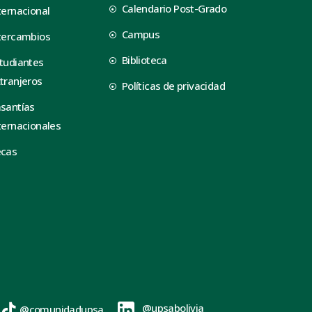
Calendario Post-Grado
ternacional
Campus
tercambios
Biblioteca
tudiantes
tranjeros
Políticas de privacidad
santías
ternacionales
ecas
@upsabolivia
@comunidadupsa