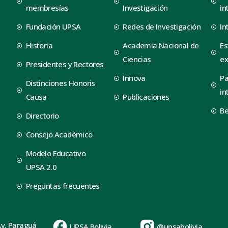
membresías
Investigación
in
Fundación UPSA
Redes de Investigación
In
Historia
Academia Nacional de
Es
Ciencias
ex
Presidentes y Rectores
Innova
Pa
Distinciones Honoris
in
Causa
Publicaciones
B
Directorio
Consejo Académico
Modelo Educativo
UPSA 2.0
Preguntas frecuentes
Av. Paraguá
UPSA Bolivia
@upsabolivia