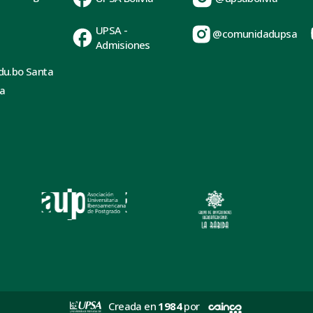
UPSA -
@comunidadupsa
Admisiones
du.bo Santa
ia
Creada en
1984
por