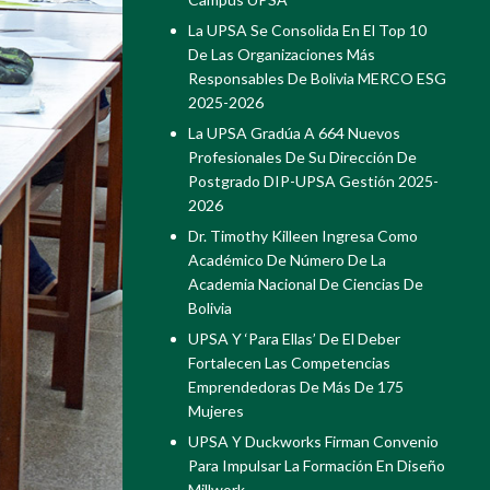
La UPSA Se Consolida En El Top 10
De Las Organizaciones Más
Responsables De Bolivia MERCO ESG
2025-2026
La UPSA Gradúa A 664 Nuevos
Profesionales De Su Dirección De
Postgrado DIP-UPSA Gestión 2025-
2026
Dr. Timothy Killeen Ingresa Como
Académico De Número De La
Academia Nacional De Ciencias De
Bolivia
UPSA Y ‘Para Ellas’ De El Deber
Fortalecen Las Competencias
Emprendedoras De Más De 175
Mujeres
UPSA Y Duckworks Firman Convenio
Para Impulsar La Formación En Diseño
Millwork