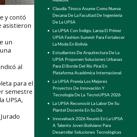
Claudia Tinoco Asume Como Nueva
Decana De La Facultad De Ingeniería
e y contó
De La UPSA
 asistieron
La UPSA Con Índigo, Lanza El Primer
UPSA Fashion Summit Para Fortalecer
de un
La Moda En Bolivia
 una
Estudiantes De Arquitectura De La
UPSA Proponen Soluciones Urbanas
ndicó al
Para El Borde Del Río Piraí En
Plataforma Académica Internacional
La UPSA Premia Los Mejores
leta para el
Proyectos De Innovación Y
mer semestre
Tecnología De La TecnoUPSA 2026
 la UPSA,
La UPSA Reconoció La Labor De Su
Plantel Docente En Su Día
 Jurado
Innovahack 2026 Reunió En La UPSA
A Talento Joven Boliviano Para
Desarrollar Soluciones Tecnológicas