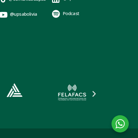
Podcast
@upsabolivia