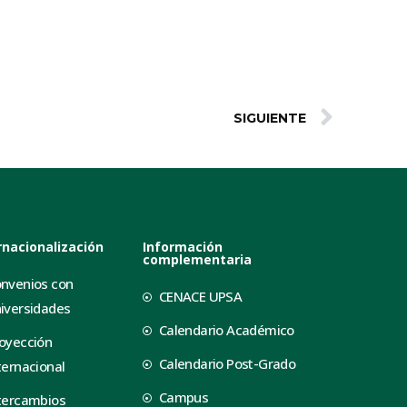
SIGUIENTE
rnacionalización
Información
complementaria
nvenios con
CENACE UPSA
iversidades
Calendario Académico
oyección
Calendario Post-Grado
ternacional
Campus
tercambios