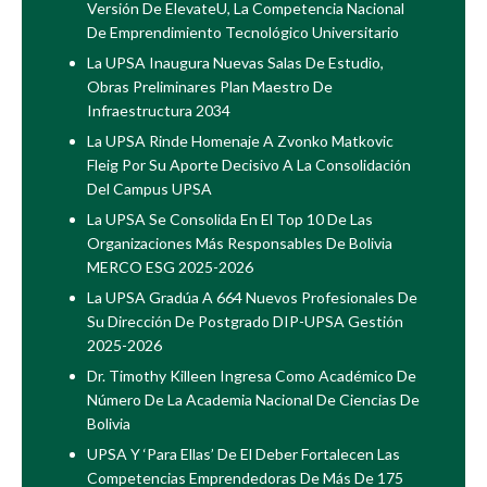
Versión De ElevateU, La Competencia Nacional
De Emprendimiento Tecnológico Universitario
La UPSA Inaugura Nuevas Salas De Estudio,
Obras Preliminares Plan Maestro De
Infraestructura 2034
La UPSA Rinde Homenaje A Zvonko Matkovic
Fleig Por Su Aporte Decisivo A La Consolidación
Del Campus UPSA
La UPSA Se Consolida En El Top 10 De Las
Organizaciones Más Responsables De Bolivia
MERCO ESG 2025-2026
La UPSA Gradúa A 664 Nuevos Profesionales De
Su Dirección De Postgrado DIP-UPSA Gestión
2025-2026
Dr. Timothy Killeen Ingresa Como Académico De
Número De La Academia Nacional De Ciencias De
Bolivia
UPSA Y ‘Para Ellas’ De El Deber Fortalecen Las
Competencias Emprendedoras De Más De 175