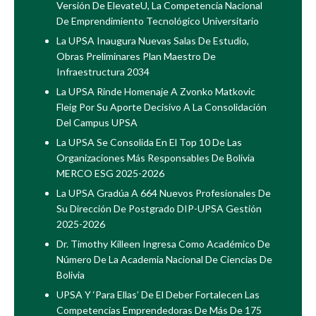
Versión De ElevateU, La Competencia Nacional
De Emprendimiento Tecnológico Universitario
La UPSA Inaugura Nuevas Salas De Estudio,
Obras Preliminares Plan Maestro De
Infraestructura 2034
La UPSA Rinde Homenaje A Zvonko Matkovic
Fleig Por Su Aporte Decisivo A La Consolidación
Del Campus UPSA
La UPSA Se Consolida En El Top 10 De Las
Organizaciones Más Responsables De Bolivia
MERCO ESG 2025-2026
La UPSA Gradúa A 664 Nuevos Profesionales De
Su Dirección De Postgrado DIP-UPSA Gestión
2025-2026
Dr. Timothy Killeen Ingresa Como Académico De
Número De La Academia Nacional De Ciencias De
Bolivia
UPSA Y ‘Para Ellas’ De El Deber Fortalecen Las
Competencias Emprendedoras De Más De 175