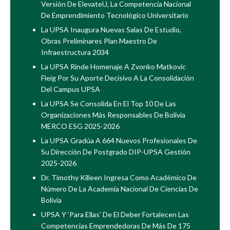
Versión De ElevateU, La Competencia Nacional
De Emprendimiento Tecnológico Universitario
La UPSA Inaugura Nuevas Salas De Estudio,
Obras Preliminares Plan Maestro De
Infraestructura 2034
La UPSA Rinde Homenaje A Zvonko Matkovic
Fleig Por Su Aporte Decisivo A La Consolidación
Del Campus UPSA
La UPSA Se Consolida En El Top 10 De Las
Organizaciones Más Responsables De Bolivia
MERCO ESG 2025-2026
La UPSA Gradúa A 664 Nuevos Profesionales De
Su Dirección De Postgrado DIP-UPSA Gestión
2025-2026
Dr. Timothy Killeen Ingresa Como Académico De
Número De La Academia Nacional De Ciencias De
Bolivia
UPSA Y ‘Para Ellas’ De El Deber Fortalecen Las
Competencias Emprendedoras De Más De 175