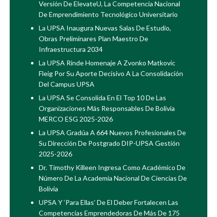
Versión De ElevateU, La Competencia Nacional
De Emprendimiento Tecnológico Universitario
La UPSA Inaugura Nuevas Salas De Estudio,
Obras Preliminares Plan Maestro De
Infraestructura 2034
La UPSA Rinde Homenaje A Zvonko Matkovic
Fleig Por Su Aporte Decisivo A La Consolidación
Del Campus UPSA
La UPSA Se Consolida En El Top 10 De Las
Organizaciones Más Responsables De Bolivia
MERCO ESG 2025-2026
La UPSA Gradúa A 664 Nuevos Profesionales De
Su Dirección De Postgrado DIP-UPSA Gestión
2025-2026
Dr. Timothy Killeen Ingresa Como Académico De
Número De La Academia Nacional De Ciencias De
Bolivia
UPSA Y ‘Para Ellas’ De El Deber Fortalecen Las
Competencias Emprendedoras De Más De 175